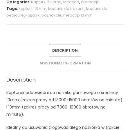
Categories:
Kapturki ścierne
,
Medcap
,
Promocje
Tags:
kapturki 13 mm
,
kapturki do frezarki
,
kapturki do
pedicure
,
kapturki paznokcie
,
medcap 13 mm
DESCRIPTION
ADDITIONAL INFORMATION
Description
Kapturek odpowiedni do nośnika gumowego o średnicy
10mm (zakres pracy od 13000-15000 obrotów na minutę)
i 13mm (zakres pracy od 7000-10000 obrotów na
minutę).
Idealny do usuwania zrogowaciałego naskórka w trakcie