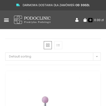
DARMOWA DOSTAWA DLA ZAMÓWIEŃ
OD 300ZŁ
0.00
zł
0
Default sorting