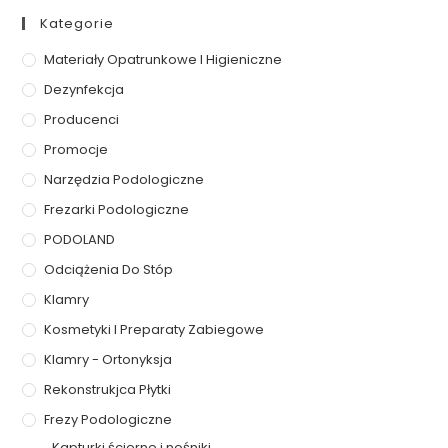
Kategorie
Materiały Opatrunkowe I Higieniczne
Dezynfekcja
Producenci
Promocje
Narzędzia Podologiczne
Frezarki Podologiczne
PODOLAND
Odciążenia Do Stóp
Klamry
Kosmetyki I Preparaty Zabiegowe
Klamry - Ortonyksja
Rekonstrukjca Płytki
Frezy Podologiczne
Kapturki ścierne i nośniki