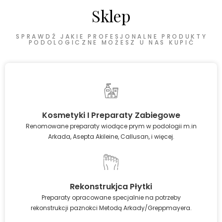
Sklep
SPRAWDŹ JAKIE PROFESJONALNE PRODUKTY
PODOLOGICZNE MOŻESZ U NAS KUPIĆ
Kosmetyki I Preparaty Zabiegowe
Renomowane preparaty wiodące prym w podologii m.in
Arkada, Asepta Akileine, Callusan, i więcej.
Rekonstrukjca Płytki
Preparaty opracowane specjalnie na potrzeby
rekonstrukcji paznokci Metodą Arkady/Greppmayera.