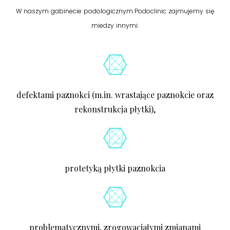
W naszym gabinecie podologicznym Podoclinic zajmujemy się
miedzy innymi:
defektami paznokci (m.in. wrastające paznokcie oraz
rekonstrukcja płytki),
protetyką płytki paznokcia
problematycznymi, zrogowaciałymi zmianami