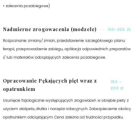
• zalecenia pozabiegowe)
Nadmierne zrogowacenia (modzele)
100-200 ZŁ
Rozpoznanie zmiany/ zmian, przedstawienie szczegółowego planu
terapii, przeprowadzenie zabiegu, aplikacja odpowiednich preparatów
i/ lub materiałów odciążających zalecenia pozabiegowe.
Opracowanie Pękających pięt wraz z
150 -
200 zł
opatrunkiem
Usunięcie fizjologicznie występujących zrogowaceń w obrębie piety z
użyciem skalpela, dłutka i narzędzi rotacyjnych. Zabezpieczenie okolicy
opatrunkiem odciążającym. Cena zależna od trudności przypadku.