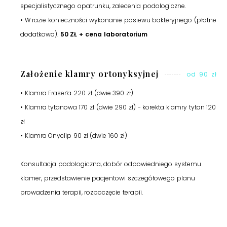
specjalistycznego opatrunku, zalecenia podologiczne.
• W razie konieczności wykonanie posiewu bakteryjnego (płatne
dodatkowo).
50 ZŁ + cena laboratorium
Założenie klamry ortonyksyjnej
od 90 zł
• Klamra Fraser’a 220 zł (dwie 390 zł)
• Klamra tytanowa 170 zł (dwie 290 zł) - korekta klamry tytan 120
zł
• Klamra Onyclip 90 zł (dwie 160 zł)
Konsultacja podologiczna, dobór odpowiedniego systemu
klamer, przedstawienie pacjentowi szczegółowego planu
prowadzenia terapii, rozpoczęcie terapii.