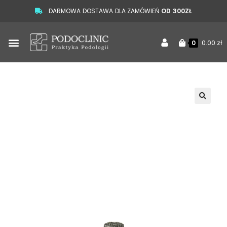
DARMOWA DOSTAWA DLA ZAMÓWIEŃ
OD 300ZŁ
0.00
zł
0
🔍