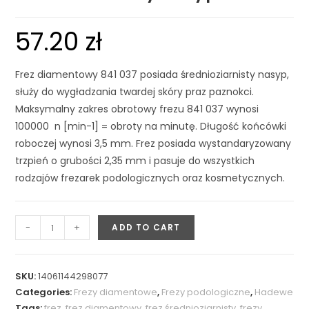
57.20
zł
Frez diamentowy 841 037 posiada średnioziarnisty nasyp,
służy do wygładzania twardej skóry praz paznokci.
Maksymalny zakres obrotowy frezu 841 037 wynosi
100000 n [min-1] = obroty na minutę. Długość końcówki
roboczej wynosi 3,5 mm. Frez posiada wystandaryzowany
trzpień o grubości 2,35 mm i pasuje do wszystkich
rodzajów frezarek podologicznych oraz kosmetycznych.
-
+
ADD TO CART
SKU:
14061144298077
Categories:
Frezy diamentowe
,
Frezy podologiczne
,
Hadewe
Tags:
frez
,
frez diamentowy
,
frez średnioziarnisty
,
frezy