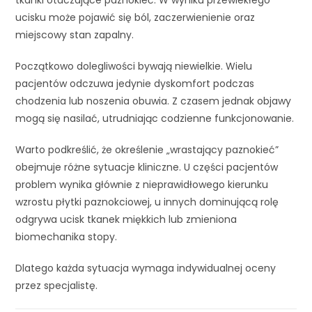
tkanki otaczające paznokieć. W wyniku przewlekłego
ucisku może pojawić się ból, zaczerwienienie oraz
miejscowy stan zapalny.
Początkowo dolegliwości bywają niewielkie. Wielu
pacjentów odczuwa jedynie dyskomfort podczas
chodzenia lub noszenia obuwia. Z czasem jednak objawy
mogą się nasilać, utrudniając codzienne funkcjonowanie.
Warto podkreślić, że określenie „wrastający paznokieć”
obejmuje różne sytuacje kliniczne. U części pacjentów
problem wynika głównie z nieprawidłowego kierunku
wzrostu płytki paznokciowej, u innych dominującą rolę
odgrywa ucisk tkanek miękkich lub zmieniona
biomechanika stopy.
Dlatego każda sytuacja wymaga indywidualnej oceny
przez specjalistę.