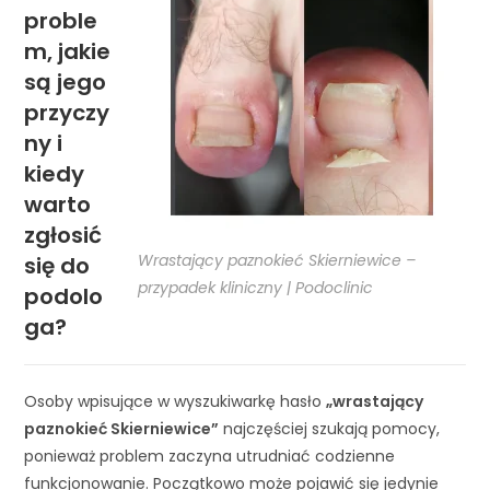
proble
m, jakie
są jego
przyczy
ny i
kiedy
warto
zgłosić
Wrastający paznokieć Skierniewice –
się do
przypadek kliniczny | Podoclinic
podolo
ga?
Osoby wpisujące w wyszukiwarkę hasło
„wrastający
paznokieć Skierniewice”
najczęściej szukają pomocy,
ponieważ problem zaczyna utrudniać codzienne
funkcjonowanie. Początkowo może pojawić się jedynie