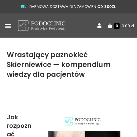
DARMOWA DOSTAWA DLA ZAMÓWIEŃ
OD 300ZŁ
0.00
zł
0
Wrastający paznokieć
Skierniewice — kompendium
wiedzy dla pacjentów
Jak
rozpozn
ać