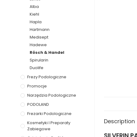
Alba
Kiehl
Hapla
Hartmann
Medisept
Hadewe
Rösch & Handel
Spirularin
Duolife
Frezy Podologiczne
Promocje
Narzędzia Podologiczne
PODOLAND
Frezarki Podologiczne
Description
Kosmetyki I Preparaty
Zabiegowe
SILVERIN 