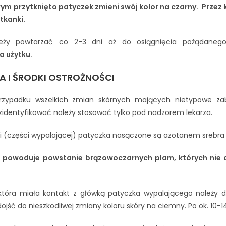
rym przytknięto patyczek zmieni swój kolor na czarny. Przez k
tkanki.
leży powtarzać co 2-3 dni aż do osiągnięcia pożądaneg
 użytku.
A I ŚRODKI OSTROŻNOŚCI
rzypadku wszelkich zmian skórnych mających nietypowe zaba
zidentyfikować należy stosować tylko pod nadzorem lekarza.
i (części wypalającej) patyczka nasączone są azotanem srebra 
 powoduje powstanie brązowoczarnych plam, których nie 
 która miała kontakt z główką patyczka wypalającego należy
jść do nieszkodliwej zmiany koloru skóry na ciemny. Po ok. 10-1