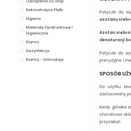
Odciążenia Do Stóp
Rekonstrukjca Płytki
Patyczki do w
Higiena
azotanu srebr
Materiały Opatrunkowe I
Azotan srebra
Higieniczne
denaturacji bi
Klamry
Dezynfekcja
Patyczki do wy
Klamry - Ortonyksja
precyzyjne i mi
SPOSÓB UŻ
Do użytku zew
zastosowany pat
Kiedy główka z
chorobowo skór
przyciskać.