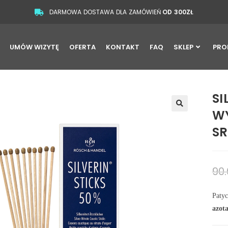
DARMOWA DOSTAWA DLA ZAMÓWIEŃ
OD 300ZŁ
UMÓW WIZYTĘ
OFERTA
KONTAKT
FAQ
SKLEP
PRO
SI
WY
🔍
SR
90
Patyc
azot