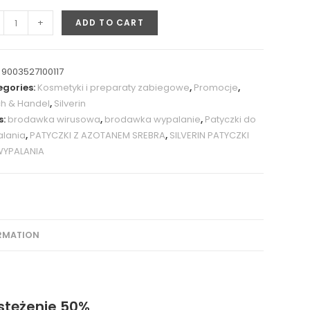
+
ADD TO CART
:
9003527100117
gories:
Kosmetyki i preparaty zabiegowe
,
Promocje
,
h & Handel
,
Silverin
s:
brodawka wirusowa
,
brodawka wypalanie
,
Patyczki do
lania
,
PATYCZKI Z AZOTANEM SREBRA
,
SILVERIN PATYCZKI
WYPALANIA
ORMATION
stężenie 50%