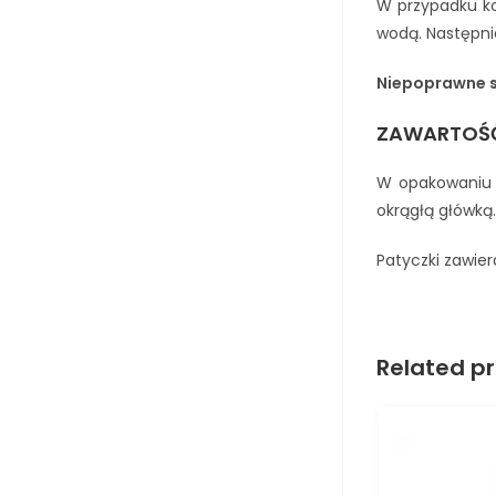
W przypadku ko
wodą. Następni
Niepoprawne 
ZAWARTOŚĆ
W opakowaniu z
okrągłą główką
Patyczki zawie
Related p