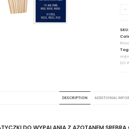
-
SKU
Cate
Rösc
Tag
wypa
DO 
DESCRIPTION
ADDITIONAL INF
PATYCZKI DO WYPALANIA Z AZOTANEM SREBRA 