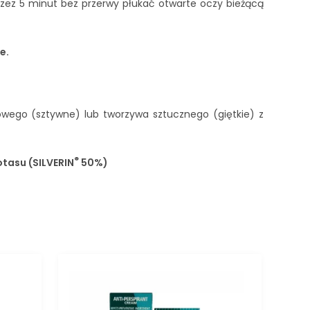
zez 5 minut bez przerwy płukać otwarte oczy bieżącą
e.
owego (sztywne) lub tworzywa sztucznego (giętkie) z
®
tasu (SILVERIN
50%)