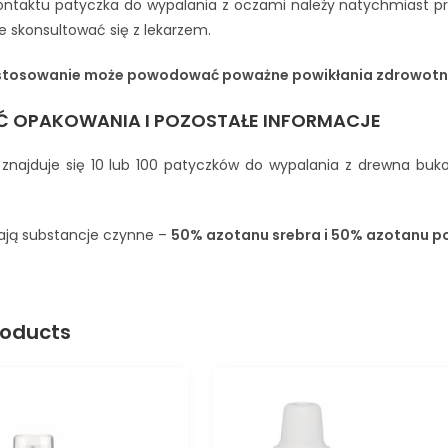
ntaktu patyczka do wypalania z oczami należy natychmiast pr
e skonsultować się z lekarzem.
stosowanie może powodować poważne powikłania zdrowotn
 OPAKOWANIA I POZOSTAŁE INFORMACJE
najduje się 10 lub 100 patyczków do wypalania z drewna buk
.
rają substancje czynne –
50% azotanu srebra i 50% azotanu po
roducts