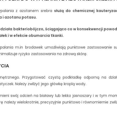
ypalania z azotanem srebra
służą do chemicznej kauteryza
a i azotanu potasu.
 działa bakteriobójczo, ściągająco co w konsekwencji powo
ałek i w efekcie obumarcia tkanki.
palania m.in brodawek umożliwiają punktowe zastosowanie sub
nimalizuje ryzyko zastosowania na zdrową skórę.
YCIA
nętrznego. Przygotować czystą podkładkę odporną na dział
yczek. Należy zwilżyć jego główkę kroplą wody.
mieni swój odcień na białawy lub lekko jasnoszary i w tym mo
ę należy wielokrotnie, precyzyjnie punktowo i równomiernie zw