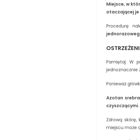
Miejsce, w któ
otaczającej je 
Procedurę na
jednorazowego
OSTRZEŻENI
Pamiętaj: W p
jednoznacznie 
Ponieważ główk
Azotan srebra
czyszczącymi.
Zdrową skórę,
miejscu może do