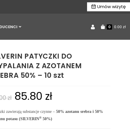
Umów wizytę
DUCENCI
0.00
zł
0
LVERIN PATYCZKI DO
PALANIA Z AZOTANEM
EBRA 50% – 10 szt
85.80
zł
.00
zł
zki zawierają substancje czynne –
50% azotanu srebra i 50%
®
anu potasu (SILVERIN
50%)