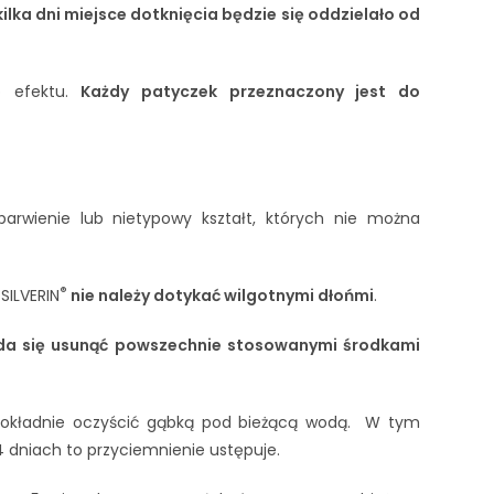
ilka dni miejsce dotknięcia będzie się oddzielało od
o efektu.
Każdy patyczek przeznaczony jest do
rwienie lub nietypowy kształt, których nie można
®
SILVERIN
nie należy dotykać wilgotnymi dłońmi
.
da się usunąć powszechnie stosowanymi środkami
 dokładnie oczyścić gąbką pod bieżącą wodą. W tym
4 dniach to przyciemnienie ustępuje.