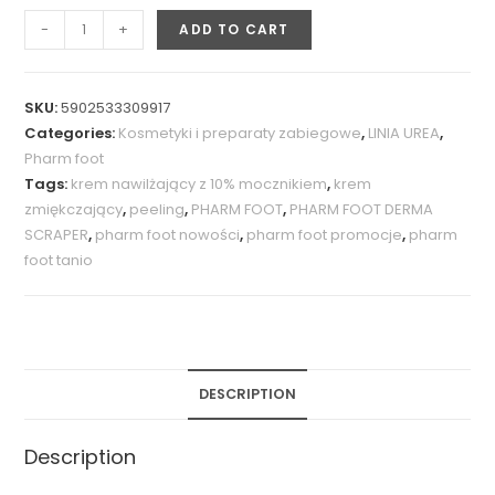
-
+
ADD TO CART
SKU:
5902533309917
Categories:
Kosmetyki i preparaty zabiegowe
,
LINIA UREA
,
Pharm foot
Tags:
krem nawilżający z 10% mocznikiem
,
krem
zmiękczający
,
peeling
,
PHARM FOOT
,
PHARM FOOT DERMA
SCRAPER
,
pharm foot nowości
,
pharm foot promocje
,
pharm
foot tanio
DESCRIPTION
Description