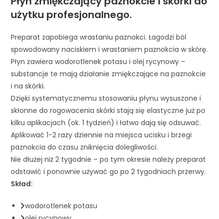
Płyn zmiękczający paznokcie i skórki do
użytku profesjonalnego.
Preparat zapobiega wrastaniu paznokci. Łagodzi ból
spowodowany naciskiem i wrastaniem paznokcia w skórę.
Płyn zawiera wodorotlenek potasu i olej rycynowy –
substancje te mają działanie zmiękczające na paznokcie
i na skórki.
Dzięki systematycznemu stosowaniu płynu wysuszone i
skłonne do rogowacenia skórki stają się elastyczne już po
kilku aplikacjach (ok. 1 tydzień) i łatwo dają się odsuwać.
Aplikować 1-2 razy dziennie na miejsca ucisku i brzegi
paznokcia do czasu zniknięcia dolegliwości.
Nie dłużej niż 2 tygodnie – po tym okresie należy preparat
odstawić i ponownie używać go po 2 tygodniach przerwy.
Skład:
wodorotlenek potasu
olej rycynowy