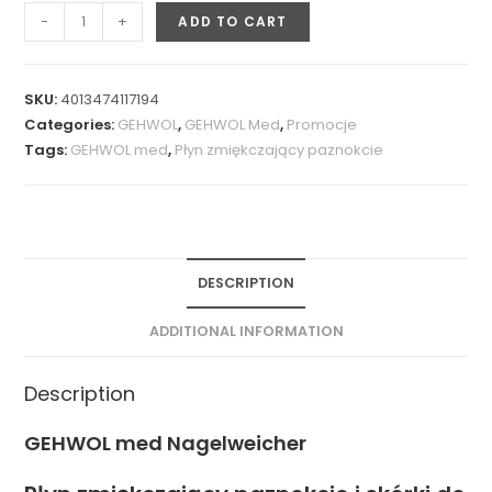
-
+
ADD TO CART
SKU:
4013474117194
Categories:
GEHWOL
,
GEHWOL Med
,
Promocje
Tags:
GEHWOL med
,
Płyn zmiękczający paznokcie
DESCRIPTION
ADDITIONAL INFORMATION
Description
GEHWOL med Nagelweicher