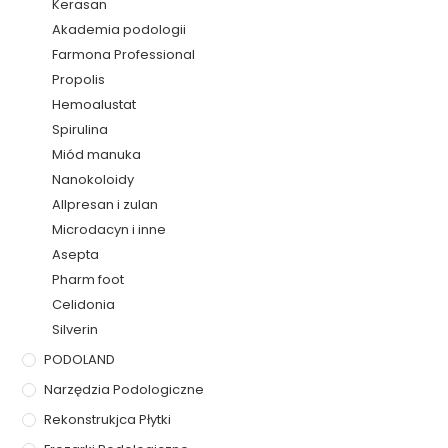
Kerasan
Akademia podologii
Farmona Professional
Propolis
Hemoalustat
Spirulina
Miód manuka
Nanokoloidy
Allpresan i zulan
Microdacyn i inne
Asepta
Pharm foot
Celidonia
Silverin
PODOLAND
Narzędzia Podologiczne
Rekonstrukjca Płytki