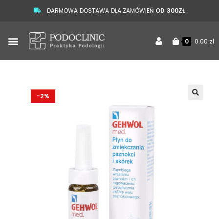
DARMOWA DOSTAWA DLA ZAMÓWIEŃ
OD 300ZŁ
0.00
zł
0
-2%
🔍