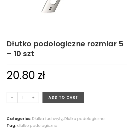
Dłutko podologiczne rozmiar 5
– 10 szt
20.80
zł
-
+
ADD TO CART
Categories:
Dłutka i uchwyty
,
Dłutka podologiczne
Tag:
dłutko podologiczne