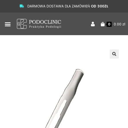
DARMOWA DOSTAWA DLA ZAMÓWIEŃ
OD 300ZŁ
0.00
zł
0
🔍