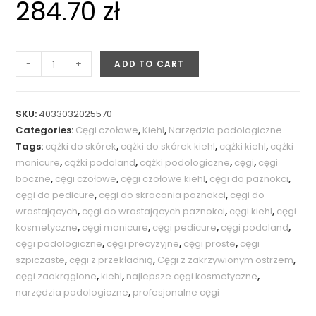
284.70
zł
-
+
ADD TO CART
SKU:
4033032025570
Categories:
Cęgi czołowe
,
Kiehl
,
Narzędzia podologiczne
Tags:
cążki do skórek
,
cążki do skórek kiehl
,
cążki kiehl
,
cążki
manicure
,
cążki podoland
,
cążki podologiczne
,
cęgi
,
cęgi
boczne
,
cęgi czołowe
,
cęgi czołowe kiehl
,
cęgi do paznokci
,
cęgi do pedicure
,
cęgi do skracania paznokci
,
cęgi do
wrastających
,
cęgi do wrastających paznokci
,
cęgi kiehl
,
cęgi
kosmetyczne
,
cęgi manicure
,
cęgi pedicure
,
cęgi podoland
,
cęgi podologiczne
,
cęgi precyzyjne
,
cęgi proste
,
cęgi
szpiczaste
,
cęgi z przekładnią
,
Cęgi z zakrzywionym ostrzem
,
cęgi zaokrąglone
,
kiehl
,
najlepsze cęgi kosmetyczne
,
narzędzia podologiczne
,
profesjonalne cęgi