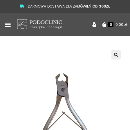
DARMOWA DOSTAWA DLA ZAMÓWIEŃ
OD 300ZŁ
0.00
zł
0
🔍