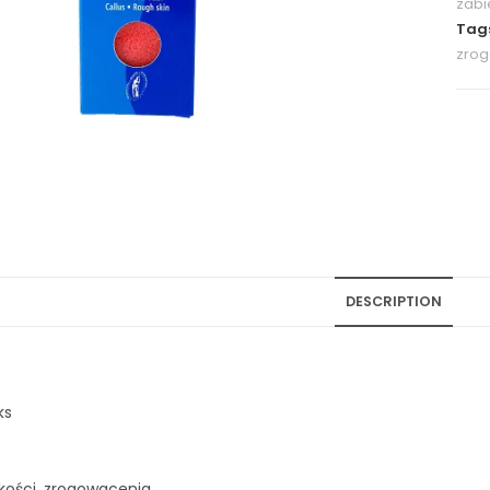
zab
Tag
zro
DESCRIPTION
ks
kości, zrogowacenia.