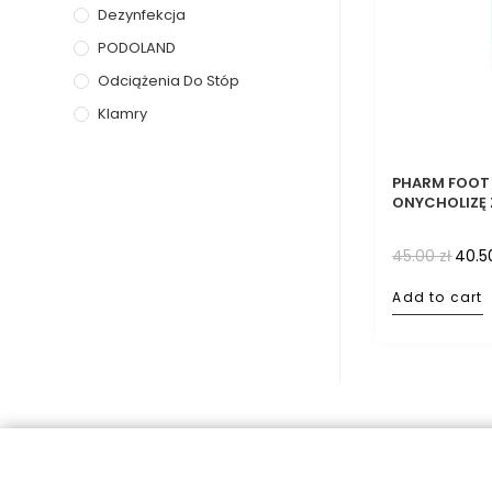
Dezynfekcja
PODOLAND
Odciążenia Do Stóp
Klamry
PHARM FOOT
ONYCHOLIZĘ 
45.00
zł
40.
Add to cart