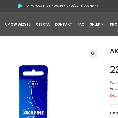
DARMOWA DOSTAWA DLA ZAMÓWIEŃ
OD 300ZŁ
UMÓW WIZYTĘ
OFERTA
KONTAKT
FAQ
SKLEP
PRO
AK
🔍
2
Pume
nawe
Out 
Cate