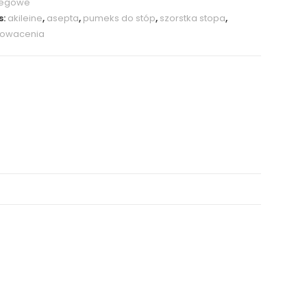
iegowe
s:
akileine
,
asepta
,
pumeks do stóp
,
szorstka stopa
,
gowacenia