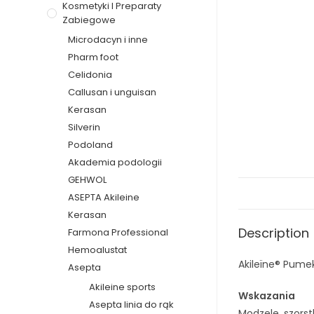
Kosmetyki I Preparaty
Zabiegowe
Microdacyn i inne
Pharm foot
Celidonia
Callusan i unguisan
Kerasan
Silverin
Podoland
Akademia podologii
GEHWOL
ASEPTA Akileine
Kerasan
Description
Farmona Professional
Hemoalustat
Akileïne® Pume
Asepta
Akileine sports
Wskazania
Asepta linia do rąk
Modzele, szorst