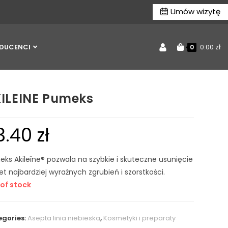
Umów wizytę
DUCENCI
0.00
zł
0
ILEINE Pumeks
3.40
zł
ks Akileïne® pozwala na szybkie i skuteczne usunięcie
t najbardziej wyraźnych zgrubień i szorstkości.
of stock
gories:
Asepta linia niebieska
,
Kosmetyki i preparaty