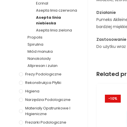
Ecrinal
Asepta linia czerwona
Działanie
Asepta linia
Pumeks Akileïne
niebieska
bardziej miękki
Asepta linia zielona
Propolis
Zastosowanie
Spirulina
Do użytku wraz
Miód manuka
Nanokoloidy
Allpresan i zulan
Related p
Frezy Podologiczne
Rekonstrukjca Płytki
Higiena
-10%
Narzędzia Podologiczne
Materiały Opatrunkowe I
Higieniczne
Frezarki Podologiczne