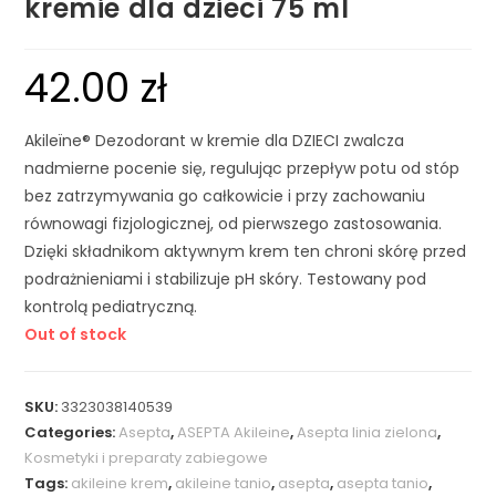
kremie dla dzieci 75 ml
42.00
zł
Akileïne® Dezodorant w kremie dla DZIECI zwalcza
nadmierne pocenie się, regulując przepływ potu od stóp
bez zatrzymywania go całkowicie i przy zachowaniu
równowagi fizjologicznej, od pierwszego zastosowania.
Dzięki składnikom aktywnym krem ​​ten chroni skórę przed
podrażnieniami i stabilizuje pH skóry. Testowany pod
kontrolą pediatryczną.
Out of stock
SKU:
3323038140539
Categories:
Asepta
,
ASEPTA Akileine
,
Asepta linia zielona
,
Kosmetyki i preparaty zabiegowe
Tags:
akileine krem
,
akileine tanio
,
asepta
,
asepta tanio
,