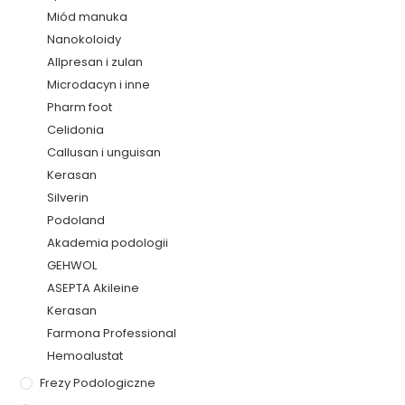
Miód manuka
Nanokoloidy
Allpresan i zulan
Microdacyn i inne
Pharm foot
Celidonia
Callusan i unguisan
Kerasan
Silverin
Podoland
Akademia podologii
GEHWOL
ASEPTA Akileine
Kerasan
Farmona Professional
Hemoalustat
Frezy Podologiczne