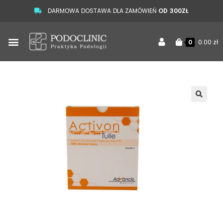
DARMOWA DOSTAWA DLA ZAMÓWIEŃ
OD 300ZŁ
0.00
zł
0
🔍