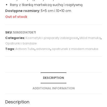
Rany z tkanką martwiczą suchą i rozpływną
Dostępne rozmiary:
5×5 cm i 10×10 cm
Out of stock
SKU:
5060031470871
Categories:
Kosmetyki i preparaty zabiegowe
,
Miód manuka
,
Opatrunki i bandaże
Tags:
Activon Tulle
,
advancis
,
opatrunek z miodem manuka
DESCRIPTION
ADDITIONAL INFORMATION
Description