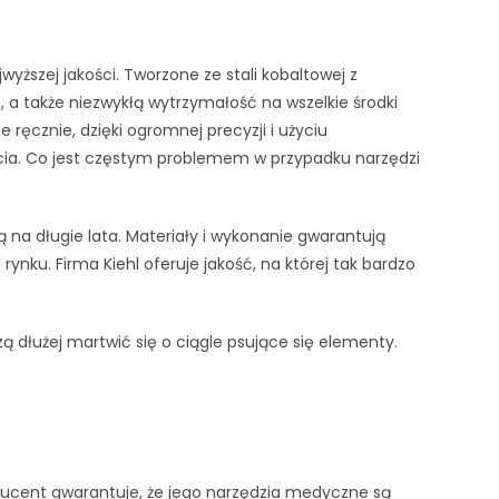
yższej jakości. Tworzone ze stali kobaltowej z
 a także niezwykłą wytrzymałość na wszelkie środki
ęcznie, dzięki ogromnej precyzji i użyciu
ęcia. Co jest częstym problemem w przypadku narzędzi
ą na długie lata. Materiały i wykonanie gwarantują
ynku. Firma Kiehl oferuje jakość, na której tak bardzo
szą dłużej martwić się o ciągle psujące się elementy.
ducent gwarantuje, że jego narzędzia medyczne są