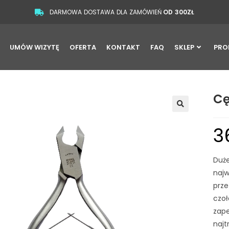
DARMOWA DOSTAWA DLA ZAMÓWIEŃ
OD 300ZŁ
UMÓW WIZYTĘ
OFERTA
KONTAKT
FAQ
SKLEP
PRO
Cę
🔍
3
Duże
najw
prze
czoł
zape
najt