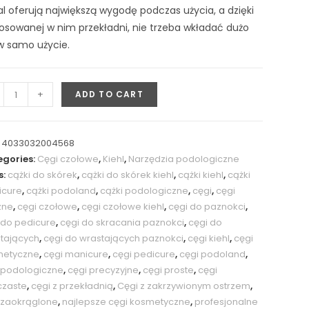
l oferują największą wygodę podczas użycia, a dzięki
osowanej w nim przekładni, nie trzeba wkładać dużo
 w samo użycie.
+
ADD TO CART
:
4033032004568
gories:
Cęgi czołowe
,
Kiehl
,
Narzędzia podologiczne
s:
cążki do skórek
,
cążki do skórek kiehl
,
cążki kiehl
,
cążki
icure
,
cążki podoland
,
cążki podologiczne
,
cęgi
,
cęgi
zne
,
cęgi czołowe
,
cęgi czołowe kiehl
,
cęgi do paznokci
,
 do pedicure
,
cęgi do skracania paznokci
,
cęgi do
tających
,
cęgi do wrastających paznokci
,
cęgi kiehl
,
cęgi
metyczne
,
cęgi manicure
,
cęgi pedicure
,
cęgi podoland
,
 podologiczne
,
cęgi precyzyjne
,
cęgi proste
,
cęgi
czaste
,
cęgi z przekładnią
,
Cęgi z zakrzywionym ostrzem
,
 zaokrąglone
,
najlepsze cęgi kosmetyczne
,
profesjonalne