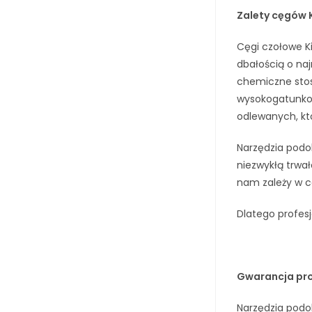
Zalety cęgów K
Cęgi czołowe Ki
dbałością o naj
chemiczne stos
wysokogatunkow
odlewanych, kt
Narzędzia podol
niezwykłą trwał
nam zależy w c
Dlatego profesj
Gwarancja pr
Narzędzia podo