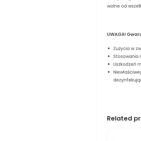
wolne od wszel
UWAGA!
Gwara
Zużycia w zw
Stosowania 
Uszkodzeń 
Niewłaściweg
dezynfekują
Related p