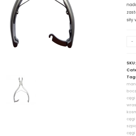
nada
zast
siły
-
SKU
Cate
Tag
man
boc
cęgi
wras
kos
cęgi
szpi
cęgi