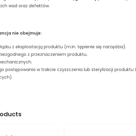
kich wad oraz defektów.
ncja nie obejmuje:
iązku z eksploatacją produktu (m.in. tępienie się narzędzia).
niezgodnego z przeznaczeniem produktu.
mechanicznych.
o postępowania w trakcie czyszczenia lub sterylizacji produktu
cych).
roducts