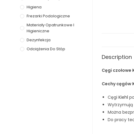
Higiena
Frezarki Podologiczne
Materiały Opatrunkowe I
Higieniczne
Dezynfekcja
Odciążenia Do Stóp
Description
Cęgi czołowe K
Cechy cęgów K
Cęgi
Kiehl
po
Wytrzymują 
Można bezpr
Do pracy te