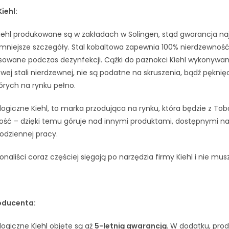
iehl:
ehl produkowane są w zakładach w Solingen, stąd gwarancja najw
mniejsze szczegóły. Stal kobaltowa zapewnia 100% nierdzewność,
owane podczas dezynfekcji. Cążki do paznokci Kiehl wykonywane r
ej stali nierdzewnej, nie są podatne na skruszenia, bądź pękni
órych na rynku pełno.
ogiczne Kiehl, to marka przodująca na rynku, która będzie z Tob
ość – dzięki temu góruje nad innymi produktami, dostępnymi na r
odziennej pracy.
onaliści coraz częściej sięgają po narzędzia firmy Kiehl i nie mu
oducenta:
logiczne
Kiehl
objęte są aż
5-letnią gwarancją
. W dodatku, pro