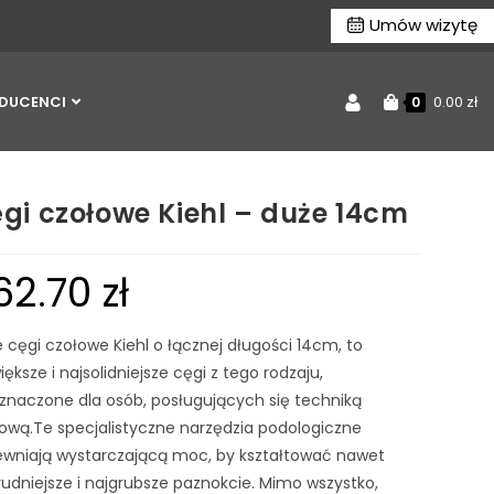
Umów wizytę
DUCENCI
0.00
zł
0
gi czołowe Kiehl – duże 14cm
62.70
zł
 cęgi czołowe Kiehl o łącznej długości 14cm, to
iększe i najsolidniejsze cęgi z tego rodzaju,
znaczone dla osób, posługujących się techniką
ową.Te specjalistyczne narzędzia podologiczne
wniają wystarczającą moc, by kształtować nawet
rudniejsze i najgrubsze paznokcie. Mimo wszystko,