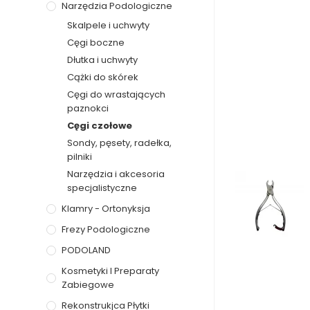
Narzędzia Podologiczne
Skalpele i uchwyty
Cęgi boczne
Dłutka i uchwyty
Cążki do skórek
Cęgi do wrastających
paznokci
Cęgi czołowe
Sondy, pęsety, radełka,
pilniki
Narzędzia i akcesoria
specjalistyczne
Klamry - Ortonyksja
Frezy Podologiczne
PODOLAND
Kosmetyki I Preparaty
Zabiegowe
Rekonstrukjca Płytki