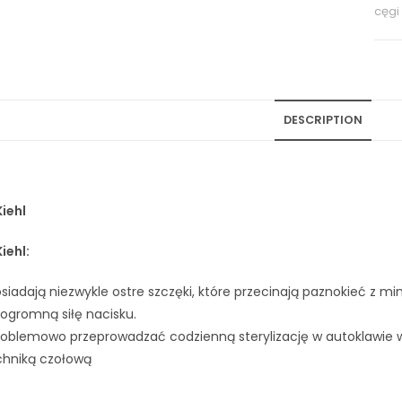
cęgi
DESCRIPTION
iehl
iehl:
siadają niezwykle ostre szczęki, które przecinają paznokieć z 
ogromną siłę nacisku.
oblemowo przeprowadzać codzienną sterylizację w autoklawie w 
chniką czołową