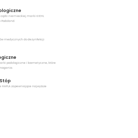
ologiczne
i cążki niemieckiej marki KIEHL
a Podoland.
ów medycznych do dezynfekcji
ogiczne
zarki podologiczne i kosmetyczne, które
ymagania.
 Stóp
e HAPLA zapewniające najwyższe