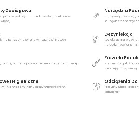
aty Zabiegowe
Narzędzia Pod
prym w podologii m.in Arkada, Asepta Akileine,
Najwyższej jakości cęgi 
 więcej.
Solingen oraz narzędzi
i
Dezynfekcja
ie na potrzeby rekonstrukcji paznokci Metodą
Szeroka gama preparat
narzędzi i powierzchni.
Frezarki Podol
 plastry, bandaże przeznaczone do kontynuacji terapii
Niemieckiej jakości fre
spełniają najwyższe w
owe I Higieniczne
Odciążenia Do
nki m.in. z miodem Manuka czy mikrosrebrem.
Produkty hipoalergiczn
standardy