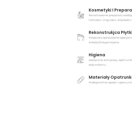
Kosmetyki I Prepar
Renomowane preparaty wiodące 
Callusan, Unguisan, Allpresan i
Rekonstrukjca Płytk
Preparaty opracowane specjaln
Arkady/Greppmayera.
Higiena
Medyczne kompresy, opatrunki,
stóp w domu.
Materiały Opatrunk
Profesjonalne opaski i opatru